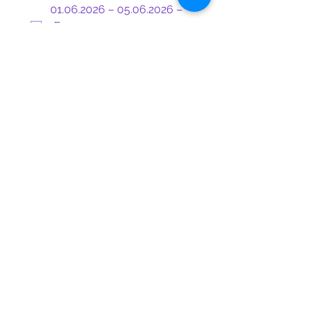
01.06.2026 – 05.06.2026 –
„Експериментатори:
Науката в действие!“
08.06.2026 – 12.06.2026 –
„Мисия: Технологични
Пионери – Покорители на
бъдещето“
15.06.2026 – 19.06.2026 –
„Дигитални творци –
Създаване и иновации в
света на технологиите“
22.06.2026 – 26.06.2026 –
„Еко инженери:
Устойчиво бъдеще с
Minecraft“
29.06.2026 – 03.07.2026 –
„Micro:bit Инженери –