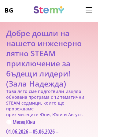
BG
Добре дошли на
нашето инженерно
лятно STEAM
приключение за
бъдещи лидери!
(Зала Надежда)
Това лято сме подготвили изцяло
обновена програма с 12
тематични
STEAM седмици, които ще
п
ровеждаме
през месеците
Юни,
Юли и Авгу
ст.
🟡
Месец Юни
01.06.2026 – 05.06.2026 –