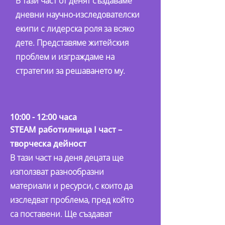
В тази част от денят създаваме
дневни научно-изследователски
екипи с лидерска роля за всяко
дете. Представяме житейския
проблем и изграждаме на
стратегии за решаването му.
10:00 - 12:00 часа
STEAM работилница I част –
творческа дейност
В тази част на деня децата ще
използват разнообразни
материали и ресурси, с които да
изследват проблема, пред който
са поставени. Ще създават