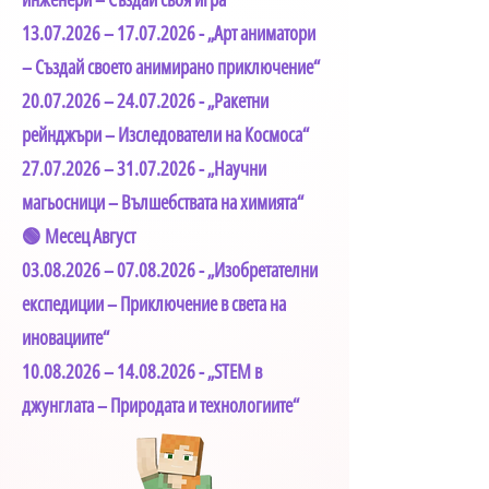
13.07.2026
–
17.07.2026
- „Арт аниматори
– Създай своето анимирано приключение“
20.07.2026
–
24.07.2026
- „Ракетни
рейнджъри – Изследователи на Космоса“
27.07.2026
–
31.07.2026
- „Научни
магьосници – Вълшебствата на химията“
🟢 Месец Август
03.08.2026
–
07.08.2026
- „Изобретателни
експедиции – Приключение в света на
иновациите“
10.08.2026
–
14.08.2026
- „STEM в
джунглата – Природата и технологиите“