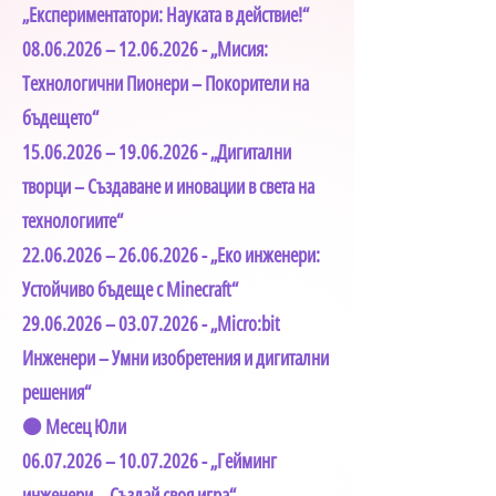
„Експериментатори: Науката в действие!“
08.06.2026
–
12.06.2026
- „Мисия:
Технологични Пионери – Покорители на
бъдещето“
15.06.2026
–
19.06.2026
- „Дигитални
творци – Създаване и иновации в света на
технологиите“
22.06.2026
–
26.06.2026
- „Еко инженери:
Устойчиво бъдеще с Minecraft“
29.06.2026
–
03.07.2026
- „Micro:bit
Инженери – Умни изобретения и дигитални
решения“
🟠 Месец Юли
06.07.2026
–
10.07.2026
- „Гейминг
инженери – Създай своя игра“