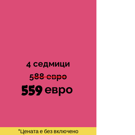
4 седмици
588 евро
559
евро
*Цената е без включено