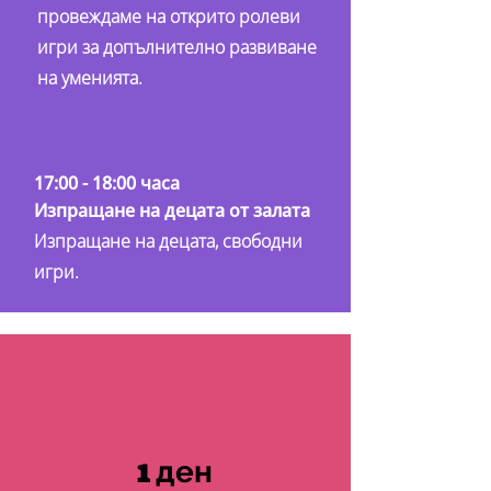
провеждаме на открито ролеви
игри за допълнително развиване
на уменията.
17:00 - 18:00 часа
Изпращане на децата от залата
Изпращане на децата, свободни
игри.
1
ден