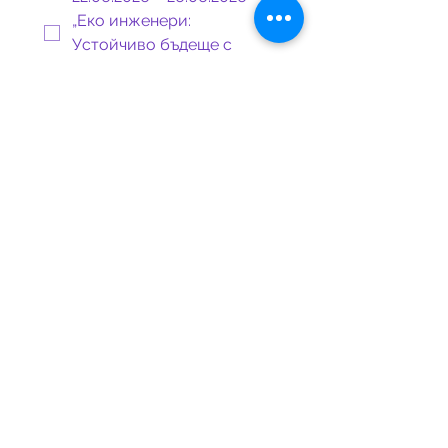
„Еко инженери:
Устойчиво бъдеще с
Minecraft“
29.06.2026 – 03.07.2026 –
„Micro:bit Инженери –
Умни изобретения и
дигитални решения“
Месец Юли
06.07.2026 – 10.07.2026 –
„Гейминг инженери –
Създай своя игра“
13.07.2026 – 17.07.2026 –
„Арт аниматори – Създай
своето анимирано
приключение“
20.07.2026 – 24.07.2026 –
„Ракетни рейнджъри –