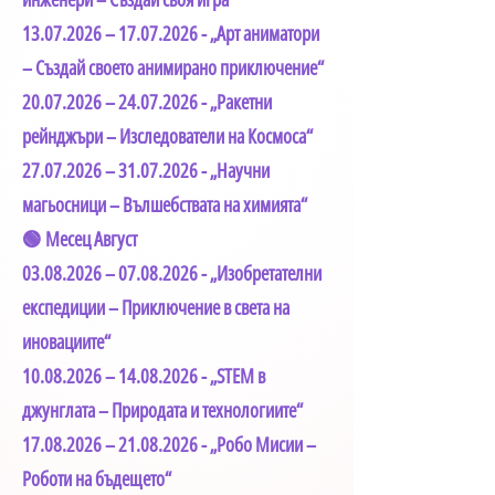
13.07.2026
–
17.07.2026
- „Арт аниматори
– Създай своето анимирано приключение“
20.07.2026
–
24.07.2026
- „Ракетни
рейнджъри – Изследователи на Космоса“
27.07.2026
–
31.07.2026
- „Научни
магьосници – Вълшебствата на химията“
🟢 Месец Август
03.08.2026
–
07.08.2026
- „Изобретателни
експедиции – Приключение в света на
иновациите“
10.08.2026
–
14.08.2026
- „STEM в
джунглата – Природата и технологиите“
17.08.2026
–
21.08.2026
- „Робо Мисии –
Роботи на бъдещето“