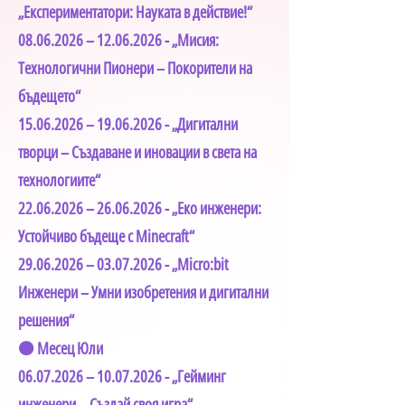
„Експериментатори: Науката в действие!“
08.06.2026
–
12.06.2026
- „Мисия:
Технологични Пионери – Покорители на
бъдещето“
15.06.2026
–
19.06.2026
- „Дигитални
творци – Създаване и иновации в света на
технологиите“
22.06.2026
–
26.06.2026
- „Еко инженери:
Устойчиво бъдеще с Minecraft“
29.06.2026
–
03.07.2026
- „Micro:bit
Инженери – Умни изобретения и дигитални
решения“
🟠 Месец Юли
06.07.2026
–
10.07.2026
- „Гейминг
инженери – Създай своя игра“