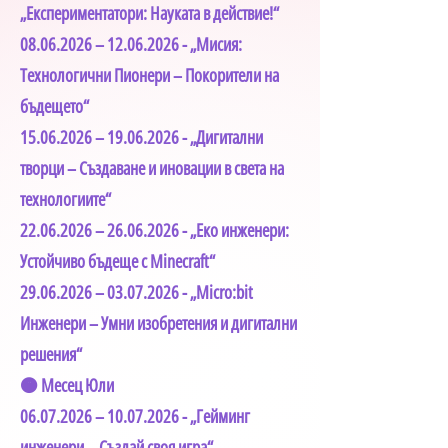
„Експериментатори: Науката в действие!“
08.06.2026
–
12.06.2026
- „Мисия:
Технологични Пионери – Покорители на
бъдещето“
15.06.2026
–
19.06.2026
- „Дигитални
творци – Създаване и иновации в света на
технологиите“
22.06.2026
–
26.06.2026
- „Еко инженери:
Устойчиво бъдеще с Minecraft“
29.06.2026
–
03.07.2026
- „Micro:bit
Инженери – Умни изобретения и дигитални
решения“
🟠 Месец Юли
06.07.2026
–
10.07.2026
- „Гейминг
инженери – Създай своя игра“