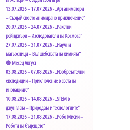
13.07.2026
–
17.07.2026
- „Арт аниматори
– Създай своето анимирано приключение“
20.07.2026
–
24.07.2026
- „Ракетни
рейнджъри – Изследователи на Космоса“
27.07.2026
–
31.07.2026
- „Научни
магьосници – Вълшебствата на химията“
🟢 Месец Август
03.08.2026
–
07.08.2026
- „Изобретателни
експедиции – Приключение в света на
иновациите“
10.08.2026
–
14.08.2026
- „STEM в
джунглата – Природата и технологиите“
17.08.2026
–
21.08.2026
- „Робо Мисии –
Роботи на бъдещето“