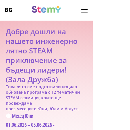
BG
Добре дошли на
нашето инженерно
лятно STEAM
приключение за
бъдещи лидери!
(Зала Дружба)
Това лято сме подготвили изцяло
обновена програма с 12
тематични
STEAM седмици, които ще
п
ровеждаме
през месеците
Юни,
Юли и Авгу
ст.
🟡
Месец Юни
01.06.2026
–
05.06.2026
-