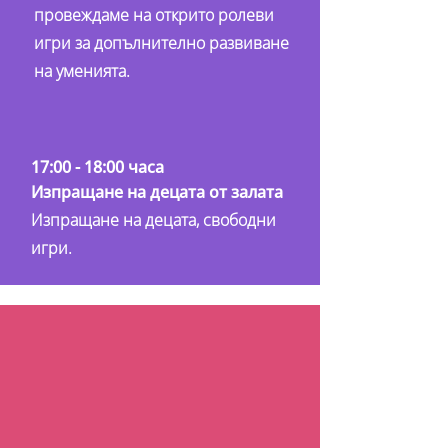
провеждаме на открито ролеви
игри за допълнително развиване
на уменията.
17:00 - 18:00 часа
Изпращане на децата от залата
Изпращане на децата, свободни
игри.