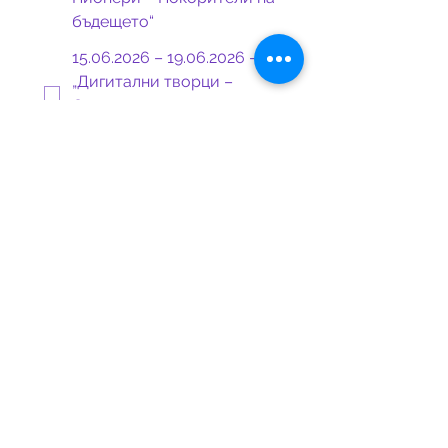
бъдещето“
15.06.2026 – 19.06.2026 -
„Дигитални творци –
Създаване и иновации в
света на технологиите“
22.06.2026 – 26.06.2026 -
„Еко инженери:
Устойчиво бъдеще с
Minecraft“
29.06.2026 – 03.07.2026 -
„Micro:bit Инженери –
Умни изобретения и
дигитални решения“
Месец Юли
06.07.2026 – 10.07.2026 -
„Гейминг инженери –
Създай своя игра“