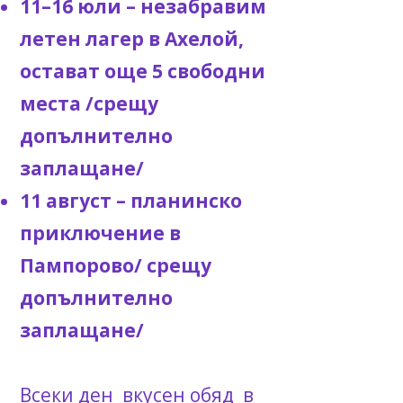
11–16 юли – незабравим
летен лагер в Ахелой,
остават още 5 свободни
места /срещу
допълнително
заплащане/
11 август – планинско
приключение в
Пампорово/ срещу
допълнително
заплащане/
Всеки ден вкусен обяд в