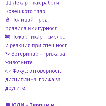
👩‍⚕️ Лекар – как работи
човешкото тяло
👮 Полицай – ред,
правила и сигурност
🚒 Пожарникар – смелост
и реакция при спешност
🐾 Ветеринар – грижа за
животните
👉 Фокус: отговорност,
дисциплина, грижа за
другите.
🟠 ЮЛИ – Творци и