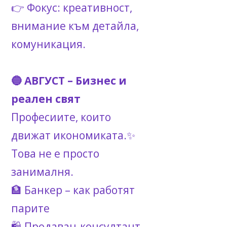
👉 Фокус: креативност,
внимание към детайла,
комуникация.
🔵 АВГУСТ – Бизнес и
реален свят
Професиите, които
движат икономиката.✨
Това не е просто
занималня.
🏦 Банкер – как работят
парите
🛍 Продавач-консултант –