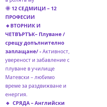
🌞 12 СЕДМИЦИ – 12
ПРОФЕСИИ
🔹ВТОРНИК И
ЧЕТВЪРТЪК– Плуване /
срещу допълнително
заплащане/ -
Активност,
увереност и забавление с
плуване в училище
Матевски – любимо
време за раздвижване и
енергия.
🔹 СРЯДА – Английски