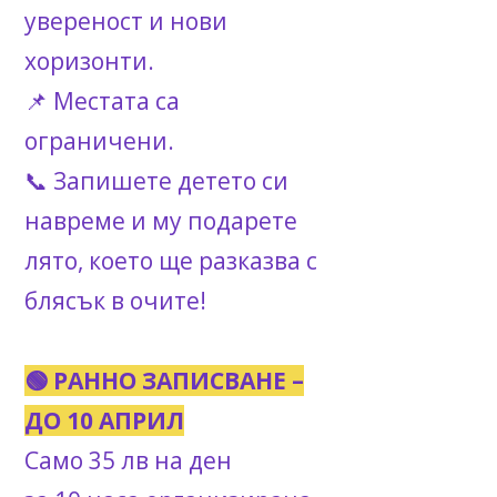
увереност и нови
хоризонти.
📌 Местата са
ограничени.
📞 Запишете детето си
навреме и му подарете
лято, което ще разказва с
блясък в очите!
🟢 РАННО ЗАПИСВАНЕ –
ДО 10 АПРИЛ
Само 35 лв на ден