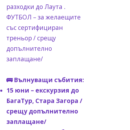
разходки до Лаута .
ФУТБОЛ – за желаещите
със сертифициран
треньор / срещу
допълнително
заплащане/
🚌 Вълнуващи събития:
15 юни – екскурзия до
БагаТур, Стара Загора /
срещу допълнително
заплащане/