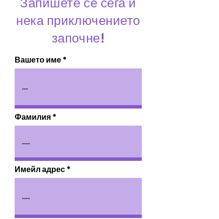
Запишете се сега и
нека приключението
започне!​
Вашето име
Фамилия
Имейл адрес