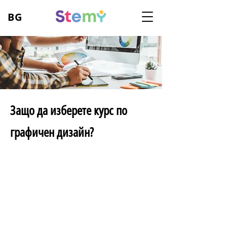
BG
Защо да изберете курс по
графичен дизайн?
Творческо изразяване:
Графичният дизайн насърчава
творческото изразяване и развитието на
художествени умения. Детето ще има