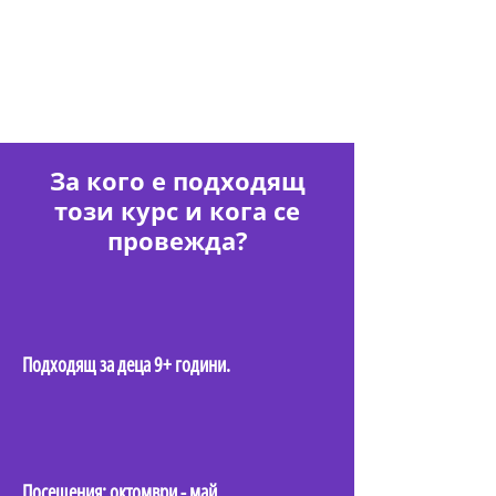
портфолиа, което подготвя децата за
бъдещи възможности в сферата на
дизайна и технологиите.
За кого е подходящ
този курс и кога се
провежда?
Подходящ за деца 9+ години.
Посещения: октомври - май.